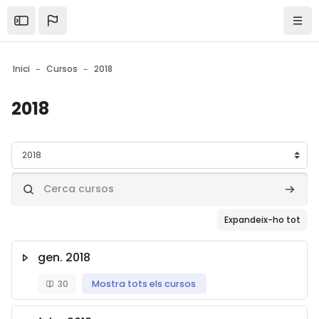
Skip to sidebar navigation menu
Skip to mobile navigation menu
Skip to page footer
Ves al contingut principal
Open the sidebar
Nave
Inici
Cursos
2018
2018
Blocs
Categories de cursos
Cerca cursos
Cerca 
Expandeix-ho tot
gen. 2018
30
Mostra tots els cursos